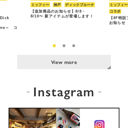
ミッフィー
神戸
ディックブルーナ
ミッフィー
【追加商品のお知らせ】8/8・
コラボ
8/10〜 新アイテムが登場します！
Dick
【4F特
お知らせ
Time～ コ
View more
Instagram