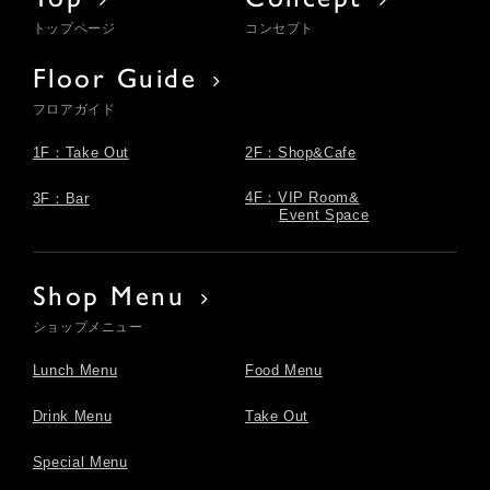
トップページ
コンセプト
Floor Guide
フロアガイド
1F：Take Out
2F：Shop&Cafe
4F：VIP Room&
3F：Bar
Event Space
Shop Menu
ショップメニュー
Lunch Menu
Food Menu
Drink Menu
Take Out
Special Menu