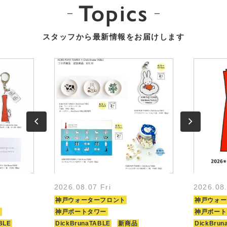
Topics
スタッフから最新情報をお届けします
2026.08.07 Fri
2026.08
神戸ウォーターフロント
神戸ウォー
ト
神戸ポートタワー
神戸ポート
BLE
DickBrunaTABLE
新商品
DickBrun