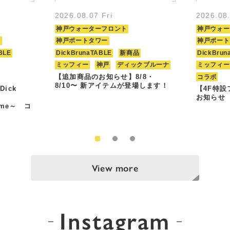
2026.08.07 Fri
2026.08
神戸ウォーターフロント
神戸ウォー
ト
神戸ポートタワー
神戸ポート
BLE
DickBrunaTABLE
新商品
DickBrun
ミッフィー
神戸
ディックブルーナ
ミッフィー
【追加商品のお知らせ】8/8・
コラボ
8/10〜 新アイテムが登場します！
Dick
【4F特
お知らせ
Time～ コ
View more
Instagram