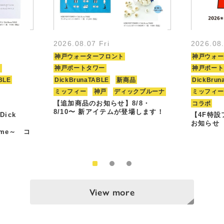
2026.08.07 Fri
2026.08
神戸ウォーターフロント
神戸ウォー
ト
神戸ポートタワー
神戸ポート
BLE
DickBrunaTABLE
新商品
DickBrun
ミッフィー
神戸
ディックブルーナ
ミッフィー
【追加商品のお知らせ】8/8・
コラボ
8/10〜 新アイテムが登場します！
Dick
【4F特
お知らせ
Time～ コ
View more