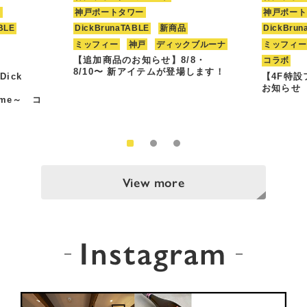
ト
神戸ポートタワー
神戸ポート
BLE
DickBrunaTABLE
新商品
DickBrun
ミッフィー
神戸
ディックブルーナ
ミッフィー
【追加商品のお知らせ】8/8・
コラボ
8/10〜 新アイテムが登場します！
Dick
【4F特
お知らせ
Time～ コ
View more
Instagram