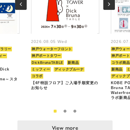
2026.08.05 Wed
2026.07
プラリー
神戸ウォーターフロント
神戸ウォー
ィー
神戸ポートタワー
神戸ポート
DickBrunaTABLE
新商品
コラボ商品
Dick
ミッフィー
ディックブルーナ
新商品
コラボ
ディックブ
Time～スタ
【4F特設フロア】ご入場手順変更の
KOBE PO
お知らせ
Bruna T
Waterfr
ラボ新商
View more