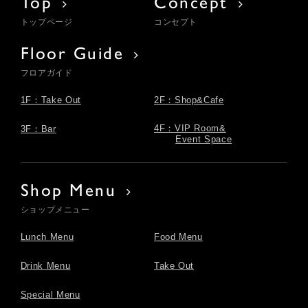
Top
Concept
トップページ
コンセプト
Floor Guide
フロアガイド
1F：Take Out
2F：Shop&Cafe
4F：VIP Room&
3F：Bar
Event Space
Shop Menu
ショップメニュー
Lunch Menu
Food Menu
Drink Menu
Take Out
Special Menu