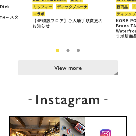
Dick
ミッフィー
ディックブルーナ
新商品
コラボ
ディックブ
Time～スタ
【4F特設フロア】ご入場手順変更の
KOBE PO
お知らせ
Bruna T
Waterfr
ラボ新商
View more
Instagram