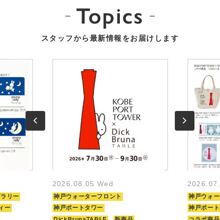
Topics
スタッフから最新情報をお届けします
2026.08.05 Wed
2026.07
プラリー
神戸ウォーターフロント
神戸ウォー
ィー
神戸ポートタワー
神戸ポート
DickBrunaTABLE
新商品
コラボ商品