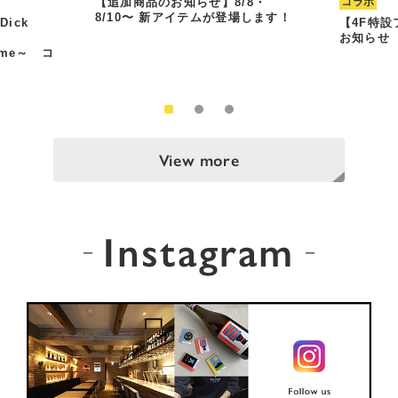
【追加商品のお知らせ】8/8・
コラボ
8/10〜 新アイテムが登場します！
Dick
【4F特
お知らせ
Time～ コ
View more
Instagram