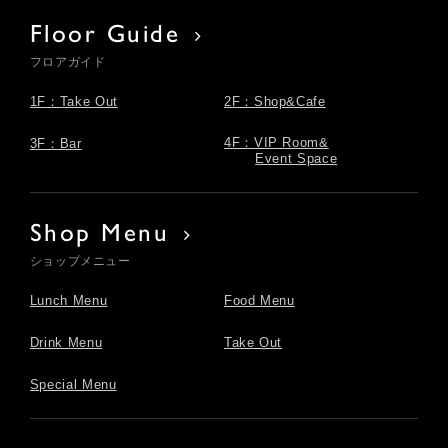
Floor Guide
フロアガイド
1F：Take Out
2F：Shop&Cafe
4F：VIP Room&
3F：Bar
Event Space
Shop Menu
ショップメニュー
Lunch Menu
Food Menu
Drink Menu
Take Out
Special Menu