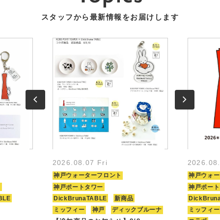
スタッフから最新情報をお届けします
2026.08.07 Fri
2026.08
神戸ウォーターフロント
神戸ウォー
ト
神戸ポートタワー
神戸ポート
BLE
DickBrunaTABLE
新商品
DickBrun
ミッフィー
神戸
ディックブルーナ
ミッフィー