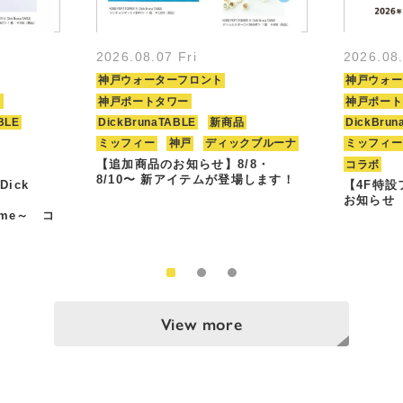
2026.08.07 Fri
2026.08
神戸ウォーターフロント
神戸ウォー
ト
神戸ポートタワー
神戸ポート
BLE
DickBrunaTABLE
新商品
DickBrun
ミッフィー
神戸
ディックブルーナ
ミッフィー
【追加商品のお知らせ】8/8・
コラボ
8/10〜 新アイテムが登場します！
Dick
【4F特
お知らせ
Time～ コ
View more