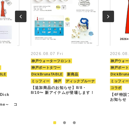
2026.08.07 Fri
2026.08
神戸ウォーターフロント
神戸ウォー
ト
神戸ポートタワー
神戸ポート
BLE
DickBrunaTABLE
新商品
DickBrun
ミッフィー
神戸
ディックブルーナ
ミッフィー
【追加商品のお知らせ】8/8・
コラボ
8/10〜 新アイテムが登場します！
Dick
【4F特
お知らせ
Time～ コ