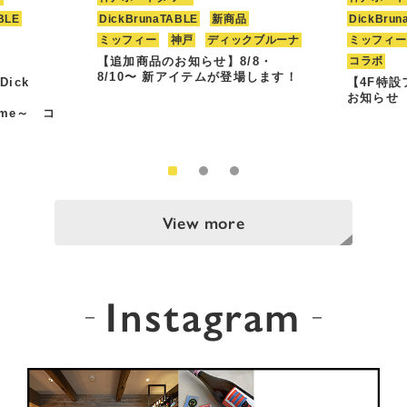
BLE
DickBrunaTABLE
新商品
DickBrun
ミッフィー
神戸
ディックブルーナ
ミッフィー
【追加商品のお知らせ】8/8・
コラボ
8/10〜 新アイテムが登場します！
Dick
【4F特
お知らせ
Time～ コ
View more
Instagram