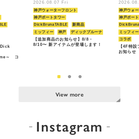
2026.08.07 Fri
2026.08
神戸ウォーターフロント
神戸ウォー
ト
神戸ポートタワー
神戸ポート
BLE
DickBrunaTABLE
新商品
DickBrun
ミッフィー
神戸
ディックブルーナ
ミッフィー
【追加商品のお知らせ】8/8・
コラボ
8/10〜 新アイテムが登場します！
Dick
【4F特
お知らせ
Time～ コ
View more
Instagram