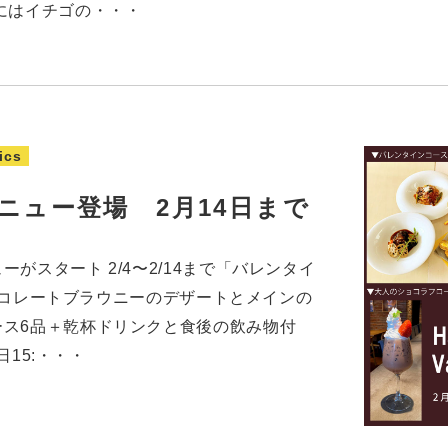
にはイチゴの・・・
ics
ニュー登場 2月14日まで
がスタート 2/4〜2/14まで「バレンタイ
nチョコレートブラウニーのデザートとメインの
ース6品＋乾杯ドリンクと食後の飲み物付
日15:・・・