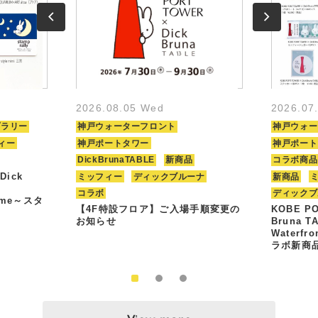
2026.08.05 Wed
2026.07
プラリー
神戸ウォーターフロント
神戸ウォー
ィー
神戸ポートタワー
神戸ポート
DickBrunaTABLE
新商品
コラボ商品
Dick
ミッフィー
ディックブルーナ
新商品
コラボ
ディックブ
Time～スタ
【4F特設フロア】ご入場手順変更の
KOBE PO
お知らせ
Bruna T
Waterfr
ラボ新商