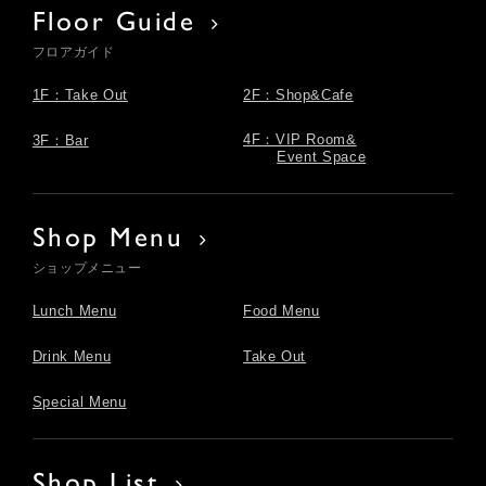
Floor Guide
フロアガイド
1F：Take Out
2F：Shop&Cafe
4F：VIP Room&
3F：Bar
Event Space
Shop Menu
ショップメニュー
Lunch Menu
Food Menu
Drink Menu
Take Out
Special Menu
Shop List