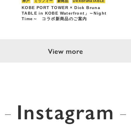
神戸
ミッフィー
新商品
DickBrunaTABLE
KOBE PORT TOWER × Dick Bruna
TABLE in KOBE Waterfront」～Night
Time～ コラボ新商品のご案内
View more
Instagram