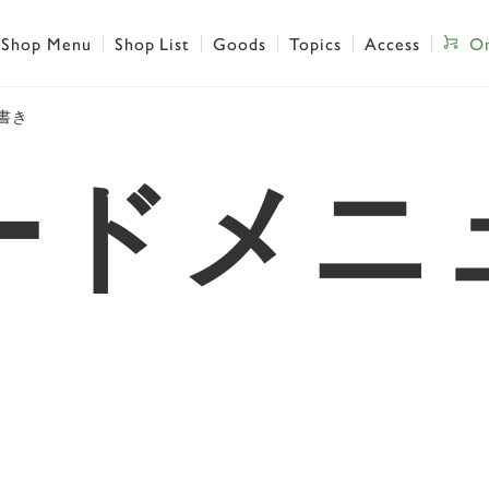
Shop Menu
Shop List
Goods
Topics
Access
On
書き
ードメニ