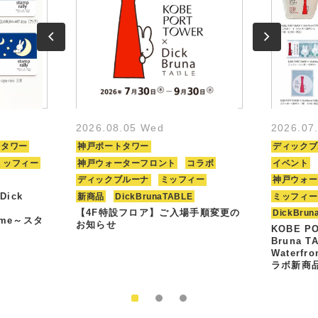
2026.08.05 Wed
2026.07
トタワー
神戸ポートタワー
ディックブ
ミッフィー
神戸ウォーターフロント
コラボ
イベント
ディックブルーナ
ミッフィー
神戸ウォー
Dick
新商品
DickBrunaTABLE
ミッフィー
【4F特設フロア】ご入場手順変更の
DickBrun
Time～スタ
お知らせ
KOBE PO
Bruna T
Waterfr
ラボ新商