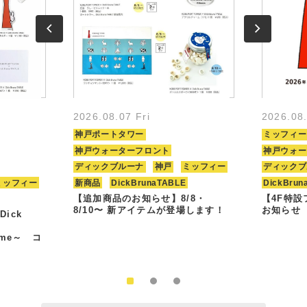
2026.08.07 Fri
2026.08
神戸ポートタワー
ミッフィー
神戸ウォーターフロント
神戸ウォー
ディックブルーナ
神戸
ミッフィー
ディックブ
ミッフィー
新商品
DickBrunaTABLE
DickBrun
【追加商品のお知らせ】8/8・
【4F特
8/10〜 新アイテムが登場します！
お知らせ
Dick
Time～ コ