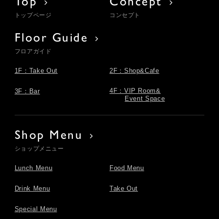
Top
Concept
トップページ
コンセプト
Floor Guide
フロアガイド
1F：Take Out
2F：Shop&Cafe
4F：VIP Room&
3F：Bar
Event Space
Shop Menu
ショップメニュー
Lunch Menu
Food Menu
Drink Menu
Take Out
Special Menu