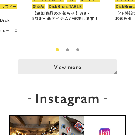
ミッフィー
新商品
DickBrunaTABLE
DickBrun
【追加商品のお知らせ】8/8・
【4F特
8/10〜 新アイテムが登場します！
お知らせ
Dick
Time～ コ
View more
Instagram