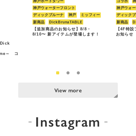
神戸ポートタワー
コラボ
神戸ウォーターフロント
神戸ウォー
ディックブルーナ
神戸
ミッフィー
ディックブ
新商品
DickBrunaTABLE
新商品
D
【追加商品のお知らせ】8/8・
【4F特
8/10〜 新アイテムが登場します！
お知らせ
Dick
Time～ コ
View more
Instagram