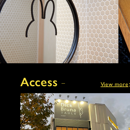
Access
View more