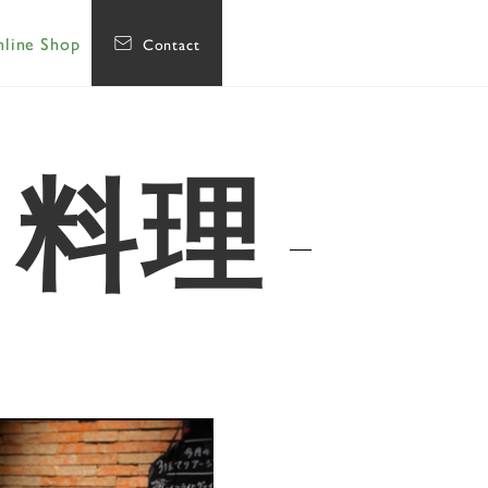
line Shop
Contact
う料理