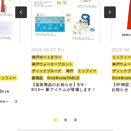
2026.08.07 Fri
2026.08
神戸ポートタワー
ミッフィー
神戸ウォーターフロント
神戸ウォー
ディックブルーナ
神戸
ミッフィー
ディックブ
ミッフィー
新商品
DickBrunaTABLE
DickBrun
【追加商品のお知らせ】8/8・
【4F特
8/10〜 新アイテムが登場します！
お知らせ
Dick
Time～ コ