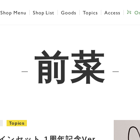
Shop Menu
Shop List
Goods
Topics
Access
On
前菜
s
Topics
ンセット 1周年記念Ver.