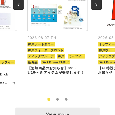
2026.08.07 Fri
2026.08
神戸ポートタワー
ミッフィー
神戸ウォーターフロント
神戸ウォー
ディックブルーナ
神戸
ミッフィー
ディックブ
ミッフィー
新商品
DickBrunaTABLE
DickBrun
【追加商品のお知らせ】8/8・
【4F特
8/10〜 新アイテムが登場します！
お知らせ
Dick
Time～ コ
View more