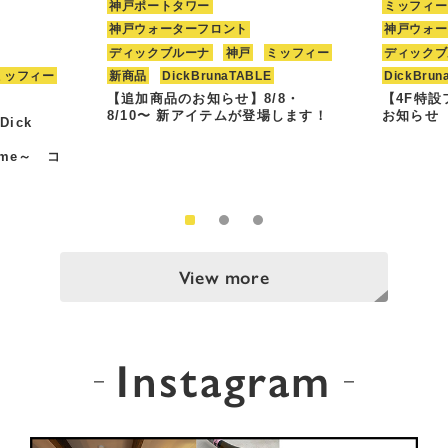
神戸ポートタワー
ミッフィー
神戸ウォーターフロント
神戸ウォー
ディックブルーナ
神戸
ミッフィー
ディックブ
ミッフィー
新商品
DickBrunaTABLE
DickBrun
【追加商品のお知らせ】8/8・
【4F特
8/10〜 新アイテムが登場します！
お知らせ
Dick
Time～ コ
View more
Instagram