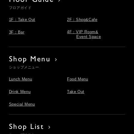
フロアガイド
1F：Take Out
2F：Shop&Cafe
4F：VIP Room&
3F：Bar
Event Space
Shop Menu
ショップメニュー
Lunch Menu
Food Menu
Drink Menu
Take Out
Special Menu
Shop List