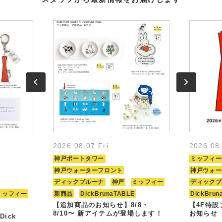
2026.08.07 Fri
2026.08
神戸ポートタワー
ミッフィー
神戸ウォーターフロント
神戸ウォー
ディックブルーナ
神戸
ミッフィー
ディックブ
ミッフィー
新商品
DickBrunaTABLE
DickBrun
【追加商品のお知らせ】8/8・
【4F特
8/10〜 新アイテムが登場します！
お知らせ
Dick