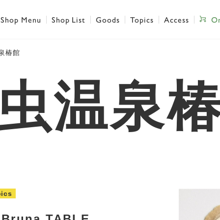
Shop Menu
Shop List
Goods
Topics
Access
On
泉椿館
虫温泉
ics
 Bruna TABLE