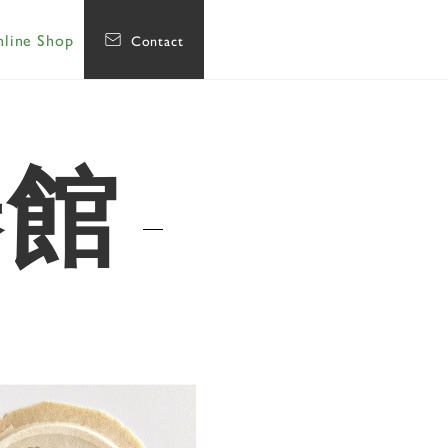
line Shop
Contact
椿館