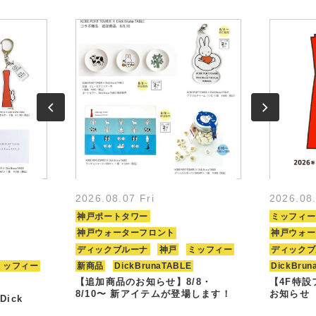
2026.08.07 Fri
2026.08
神戸ポートタワー
ミッフィー
神戸ウォーターフロント
神戸ウォー
ディックブルーナ
神戸
ミッフィー
ディックブ
ミッフィー
新商品
DickBrunaTABLE
DickBrun
【追加商品のお知らせ】8/8・
【4F特
8/10〜 新アイテムが登場します！
お知らせ
Dick