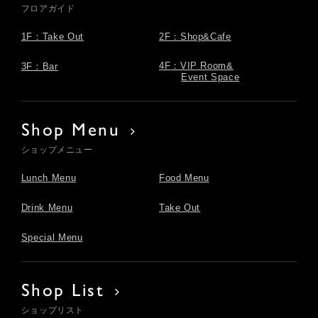
フロアガイド
1F：Take Out
2F：Shop&Cafe
4F：VIP Room&
3F：Bar
Event Space
Shop Menu
ショップメニュー
Lunch Menu
Food Menu
Drink Menu
Take Out
Special Menu
Shop List
ショップリスト