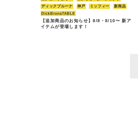
ディックブルーナ
神戸
ミッフィー
新商品
DickBrunaTABLE
【追加商品のお知らせ】8/8・8/10〜 新ア
イテムが登場します！