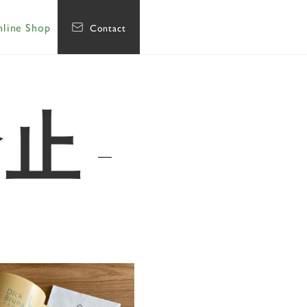
line Shop
Contact
禁止