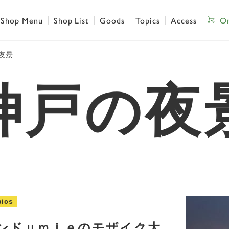
Shop Menu
Shop List
Goods
Topics
Access
On
夜景
神戸の夜
pics
ンドｕｍｉｅのモザイク大