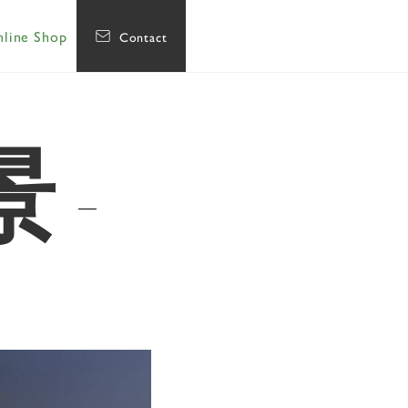
line Shop
Contact
景