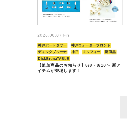
2026.08.07 Fri
神戸ポートタワー
神戸ウォーターフロント
ディックブルーナ
神戸
ミッフィー
新商品
DickBrunaTABLE
【追加商品のお知らせ】8/8・8/10〜 新ア
イテムが登場します！