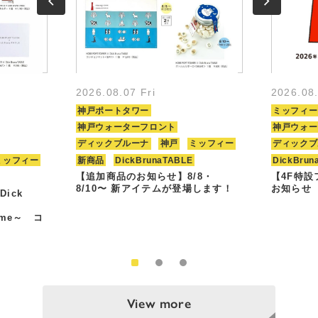
2026.08.07 Fri
2026.08
神戸ポートタワー
ミッフィー
神戸ウォーターフロント
神戸ウォー
ディックブルーナ
神戸
ミッフィー
ディックブ
ミッフィー
新商品
DickBrunaTABLE
DickBrun
【追加商品のお知らせ】8/8・
【4F特
8/10〜 新アイテムが登場します！
お知らせ
Dick
Time～ コ
View more