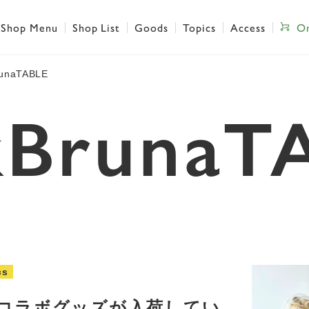
Shop Menu
Shop List
Goods
Topics
Access
On
runaTABLE
kBrunaT
cs
コラボグッズが入荷してい