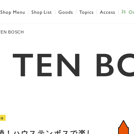
Shop Menu
Shop List
Goods
Topics
Access
On
TEN BOSCH
S TEN B
cs
陸！ハウステンボスで楽し