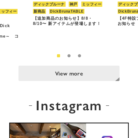
ディックブルーナ
神戸
ミッフィー
ディックブ
ミッフィー
新商品
DickBrunaTABLE
DickBrun
【追加商品のお知らせ】8/8・
【4F特
8/10〜 新アイテムが登場します！
お知らせ
Dick
Time～ コ
View more
Instagram