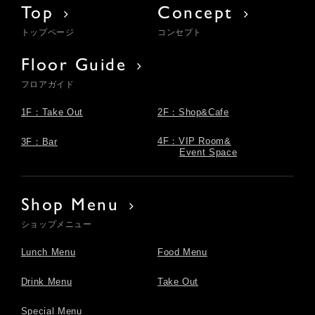
Top
Concept
トップページ
コンセプト
Floor Guide
フロアガイド
1F：Take Out
2F：Shop&Cafe
4F：VIP Room&
3F：Bar
Event Space
Shop Menu
ショップメニュー
Lunch Menu
Food Menu
Drink Menu
Take Out
Special Menu