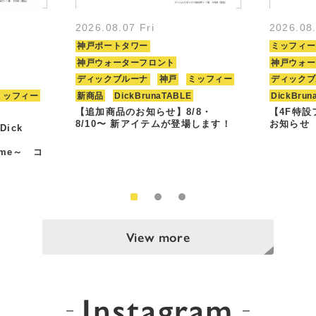
2026.08.07 Fri
2026.08
神戸ポートタワー
ミッフィー
神戸ウォーターフロント
神戸ウォー
ディックブルーナ
神戸
ミッフィー
ディックブ
ミッフィー
新商品
DickBrunaTABLE
DickBrun
【追加商品のお知らせ】8/8・
【4F特
8/10〜 新アイテムが登場します！
お知らせ
Dick
Time～ コ
View more
Instagram