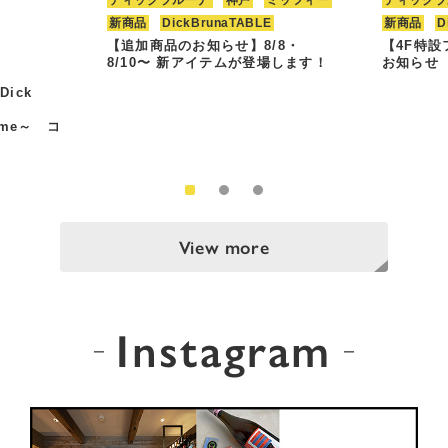
新商品
DickBrunaTABLE
新商品
D
【追加商品のお知らせ】8/8・
【4F特
8/10〜 新アイテムが登場します！
お知らせ
Dick
Time～ コ
View more
Instagram