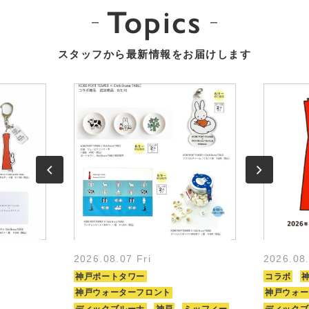
Topics
スタッフから最新情報をお届けします
2026.08.07 Fri
2026.08
神戸ポートタワー
コラボ
神戸ウォーターフロント
神戸ウォー
ディックブルーナ
神戸
ミッフィー
ディックブ