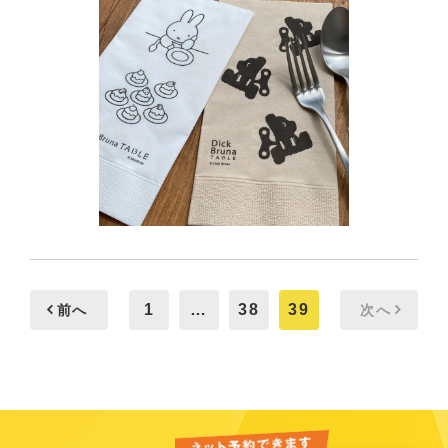
1
…
38
39
前へ
次へ