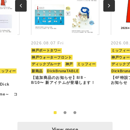
2026.08.07 Fri
2026.08
神戸ポートタワー
ミッフィー
神戸ウォーターフロント
神戸ウォー
ディックブルーナ
神戸
ミッフィー
ディックブ
ミッフィー
新商品
DickBrunaTABLE
DickBrun
【追加商品のお知らせ】8/8・
【4F特
8/10〜 新アイテムが登場します！
お知らせ
Dick
Time～ コ
View more