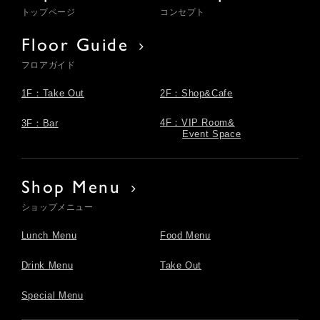
トップページ
コンセプト
Floor Guide
フロアガイド
1F：Take Out
2F：Shop&Cafe
4F：VIP Room&
3F：Bar
Event Space
Shop Menu
ショップメニュー
Lunch Menu
Food Menu
Drink Menu
Take Out
Special Menu