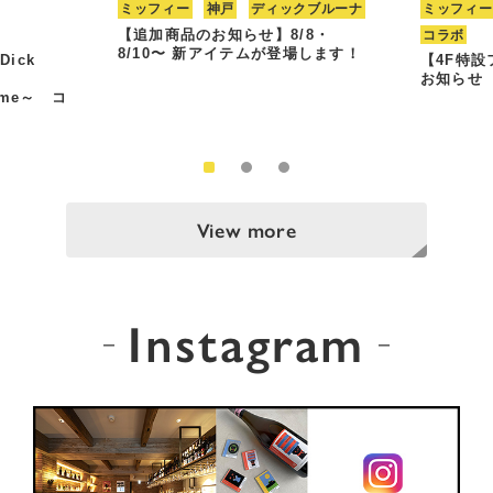
ミッフィー
神戸
ディックブルーナ
ミッフィー
【追加商品のお知らせ】8/8・
コラボ
8/10〜 新アイテムが登場します！
Dick
【4F特
お知らせ
Time～ コ
View more
Instagram