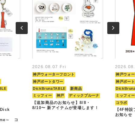
2026.08.07 Fri
2026.08
神戸ウォーターフロント
神戸ウォー
ト
神戸ポートタワー
神戸ポート
BLE
DickBrunaTABLE
新商品
DickBrun
ミッフィー
神戸
ディックブルーナ
ミッフィー
【追加商品のお知らせ】8/8・
コラボ
8/10〜 新アイテムが登場します！
Dick
【4F特
お知らせ
Time～ コ