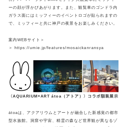
ーの顔が浮かびあがります。また、観覧車のゴンドラ内
ガラス面にはミッフィーのイベントロゴが貼られますの
で、ミッフィーと共に神戸の夜景をお楽しみください。
案内WEBサイト＞
＞
https://umie.jp/features/mosaickanransya
〈AQUARIUM×ART átoa（アトア）〉コラボ額装展示
átoaは、アクアリウムとアートが融合した新感覚の都市
型水族館。洞窟や宇宙、精霊の森など世界観が異なるゾ