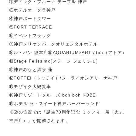
①ディック・ブルーナ テーブル 神戸
③ホテルオークラ神戸
④神戸ポートタワー
⑤PORT TERRACE
⑥イベントフラッグ
⑦神戸メリケンパークオリエンタルホテル
⑧ル・パン 総本店⑨AQUARIUM×ART átoa（アトア）
⑩Stage Felissimo[ステージ フェリシモ]
⑪神戸みなと温泉 蓮
⑫TOTTEI（トッテイ）/ジーライオンアリーナ神戸
⑬モザイク大観覧車
⑭神戸リゾートクルーズ boh boh KOBE
⑮ホテル ラ・スイート神戸ハーバーランド
※②の位置では「誕生70周年記念 ミッフィー展（大丸
神戸店）」が開催されます。