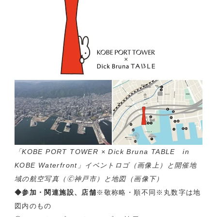
「KOBE PORT TOWER × Dick Bruna TABLE in
KOBE Waterfront」イベントロゴ（画像上）と開催地
域の航空写真（🄫神戸市）と地図（画像下）
◆参加・関連施設、店舗
※敬称略・順不同※丸数字は地
図内のもの