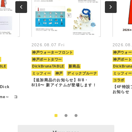
2026.08.07 Fri
2026.08
神戸ウォーターフロント
神戸ウォー
ト
神戸ポートタワー
神戸ポート
BLE
DickBrunaTABLE
新商品
DickBrun
ミッフィー
神戸
ディックブルーナ
ミッフィー
【追加商品のお知らせ】8/8・
コラボ
8/10〜 新アイテムが登場します！
Dick
【4F特
お知らせ
Time～ コ