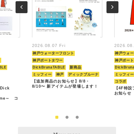
2026.08.07 Fri
2026.08
神戸ウォーターフロント
神戸ウォー
ト
神戸ポートタワー
神戸ポート
BLE
DickBrunaTABLE
新商品
DickBrun
ミッフィー
神戸
ディックブルーナ
ミッフィー
【追加商品のお知らせ】8/8・
コラボ
8/10〜 新アイテムが登場します！
Dick
【4F特
お知らせ
Time～ コ