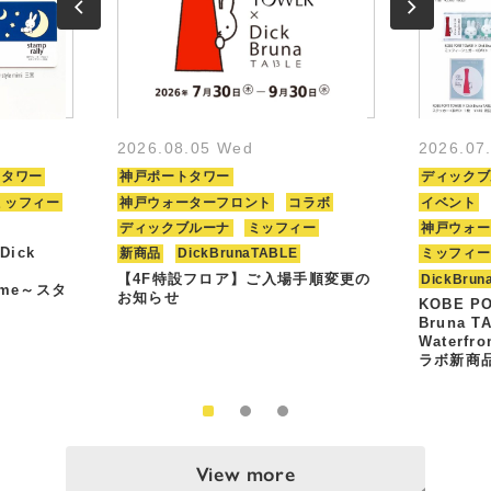
2026.08.05 Wed
2026.07
トタワー
神戸ポートタワー
ディックブ
ミッフィー
神戸ウォーターフロント
コラボ
イベント
ディックブルーナ
ミッフィー
神戸ウォー
Dick
新商品
DickBrunaTABLE
ミッフィー
【4F特設フロア】ご入場手順変更の
DickBrun
Time～スタ
お知らせ
KOBE PO
Bruna T
Waterfr
ラボ新商
View more