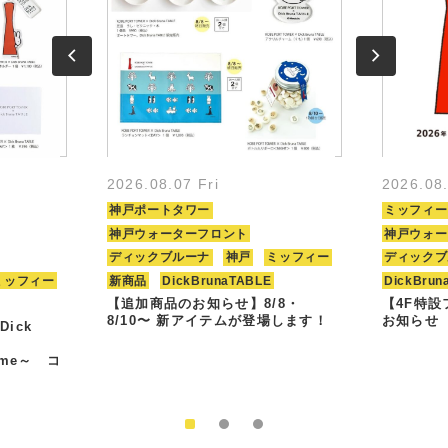
2026.08.07 Fri
2026.08
神戸ポートタワー
ミッフィー
神戸ウォーターフロント
神戸ウォー
ディックブルーナ
神戸
ミッフィー
ディックブ
ミッフィー
新商品
DickBrunaTABLE
DickBrun
【追加商品のお知らせ】8/8・
【4F特
8/10〜 新アイテムが登場します！
お知らせ
Dick
Time～ コ