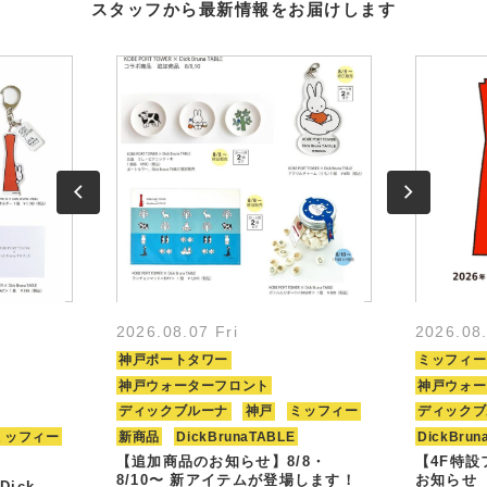
スタッフから最新情報をお届けします
2026.08.07 Fri
2026.08
神戸ポートタワー
ミッフィー
神戸ウォーターフロント
神戸ウォー
ディックブルーナ
神戸
ミッフィー
ディックブ
ミッフィー
新商品
DickBrunaTABLE
DickBrun
【追加商品のお知らせ】8/8・
【4F特
8/10〜 新アイテムが登場します！
お知らせ
Dick