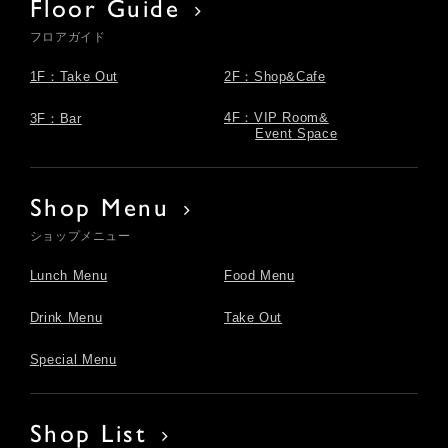
Floor Guide
フロアガイド
1F：Take Out
2F：Shop&Cafe
4F：VIP Room&
3F：Bar
Event Space
Shop Menu
ショップメニュー
Lunch Menu
Food Menu
Drink Menu
Take Out
Special Menu
Shop List