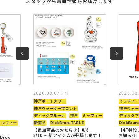
スタッフから最新情報をお届けします
2026.08.07 Fri
2026.08
神戸ポートタワー
ミッフィー
神戸ウォーターフロント
神戸ウォー
ディックブルーナ
神戸
ミッフィー
ディックブ
ミッフィー
新商品
DickBrunaTABLE
DickBrun
【追加商品のお知らせ】8/8・
【4F特
8/10〜 新アイテムが登場します！
お知らせ
Dick