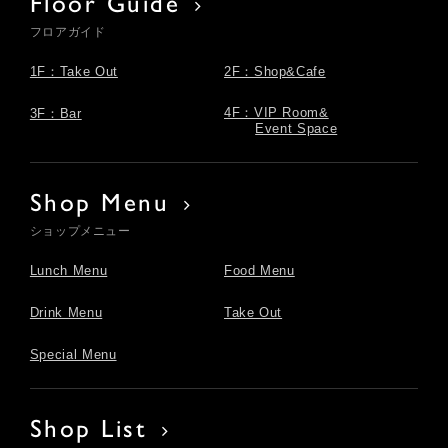
Floor Guide
フロアガイド
1F：Take Out
2F：Shop&Cafe
4F：VIP Room&
3F：Bar
Event Space
Shop Menu
ショップメニュー
Lunch Menu
Food Menu
Drink Menu
Take Out
Special Menu
Shop List