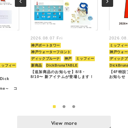
2026.08.07 Fri
2026.08
神戸ポートタワー
ミッフィー
神戸ウォーターフロント
神戸ウォー
ディックブルーナ
神戸
ミッフィー
ディックブ
ミッフィー
新商品
DickBrunaTABLE
DickBrun
【追加商品のお知らせ】8/8・
【4F特
8/10〜 新アイテムが登場します！
お知らせ
Dick
Time～ コ
View more