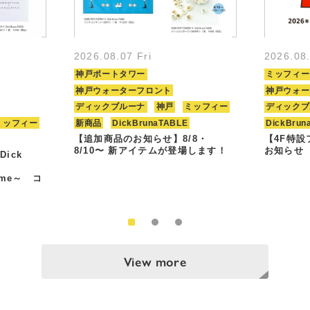
2026.08.07 Fri
2026.08
神戸ポートタワー
ミッフィー
神戸ウォーターフロント
神戸ウォー
ディックブルーナ
神戸
ミッフィー
ディックブ
ミッフィー
新商品
DickBrunaTABLE
DickBrun
【追加商品のお知らせ】8/8・
【4F特
8/10〜 新アイテムが登場します！
お知らせ
Dick
Time～ コ
View more