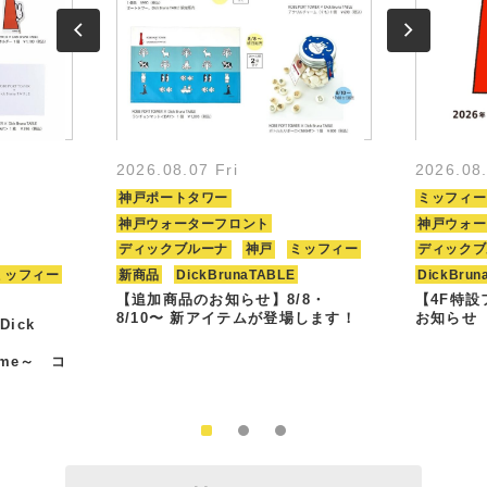
2026.08.07 Fri
2026.08
神戸ポートタワー
ミッフィー
神戸ウォーターフロント
神戸ウォー
ディックブルーナ
神戸
ミッフィー
ディックブ
ミッフィー
新商品
DickBrunaTABLE
DickBrun
【追加商品のお知らせ】8/8・
【4F特
8/10〜 新アイテムが登場します！
お知らせ
Dick
Time～ コ