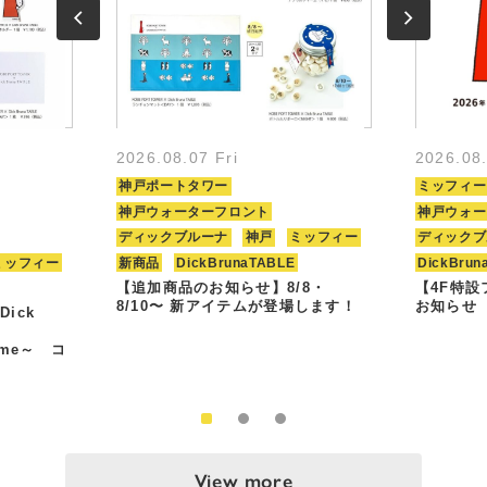
2026.08.07 Fri
2026.08
神戸ポートタワー
ミッフィー
神戸ウォーターフロント
神戸ウォー
ディックブルーナ
神戸
ミッフィー
ディックブ
ミッフィー
新商品
DickBrunaTABLE
DickBrun
【追加商品のお知らせ】8/8・
【4F特
8/10〜 新アイテムが登場します！
お知らせ
Dick
Time～ コ
View more