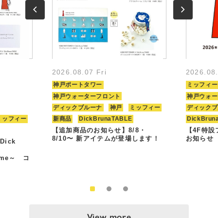
2026.08.07 Fri
2026.08
神戸ポートタワー
ミッフィー
神戸ウォーターフロント
神戸ウォー
ディックブルーナ
神戸
ミッフィー
ディックブ
ミッフィー
新商品
DickBrunaTABLE
DickBrun
【追加商品のお知らせ】8/8・
【4F特
8/10〜 新アイテムが登場します！
お知らせ
Dick
Time～ コ
View more